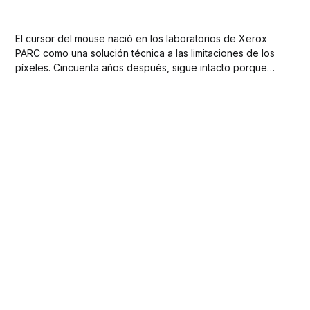
El cursor del mouse nació en los laboratorios de Xerox
PARC como una solución técnica a las limitaciones de los
píxeles. Cincuenta años después, sigue intacto porque
funciona como un lenguaje universal de interacción. Su
forma no es estética: es ingeniería convertida en intuición
visual.