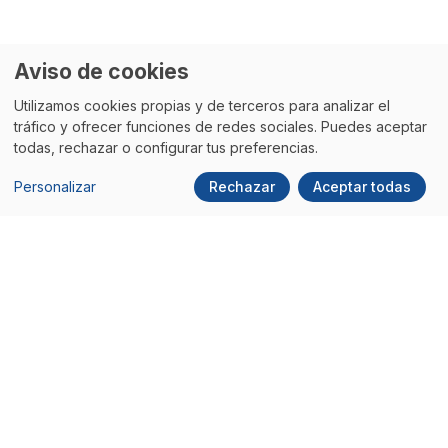
Aviso de cookies
Utilizamos cookies propias y de terceros para analizar el
tráfico y ofrecer funciones de redes sociales. Puedes aceptar
todas, rechazar o configurar tus preferencias.
Personalizar
Rechazar
Aceptar todas
WordPress 7.0 ya es
Qué hace que una
oficial: ¿Qué
web en WordPress
significa para tu
transmita confianza
negocio y cómo
de verdad
preparar tu web?