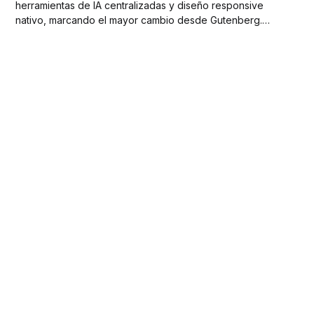
herramientas de IA centralizadas y diseño responsive
nativo, marcando el mayor cambio desde Gutenberg.
Antes de actualizar, conviene revisar compatibilidad con
plugins, Elementor y versión de PHP para evitar errores
en producción.