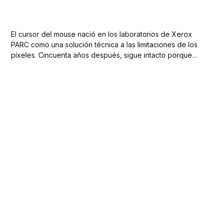
El cursor del mouse nació en los laboratorios de Xerox
PARC como una solución técnica a las limitaciones de los
píxeles. Cincuenta años después, sigue intacto porque
funciona como un lenguaje universal de interacción. Su
forma no es estética: es ingeniería convertida en intuición
visual.