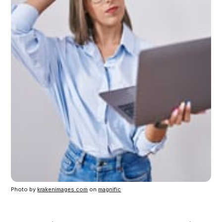
Photo by 
krakenimages.com
 on 
magnific