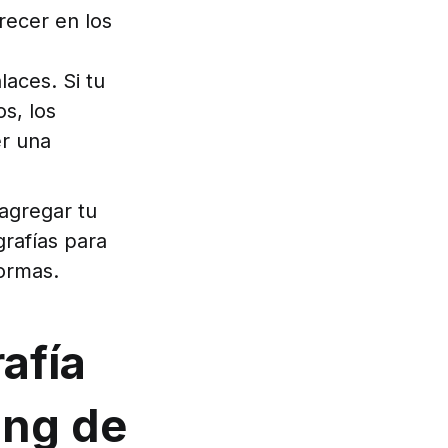
recer en los
aces. Si tu
s, los
er una
agregar tu
grafías para
ormas.
afía
ing de