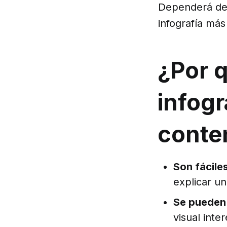
Dependerá del 
infografía má
¿Por q
infogr
conte
Son fáciles
explicar un
Se pueden 
visual inte