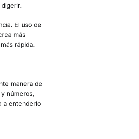
digerir.
cia. El uso de
 crea más
 más rápida.
ente manera de
s y números,
ia a entenderlo