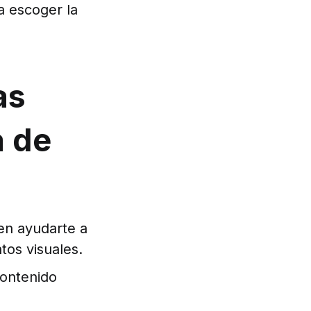
a escoger la
as
a de
den ayudarte a
tos visuales.
contenido