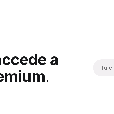
accede a
remium
.