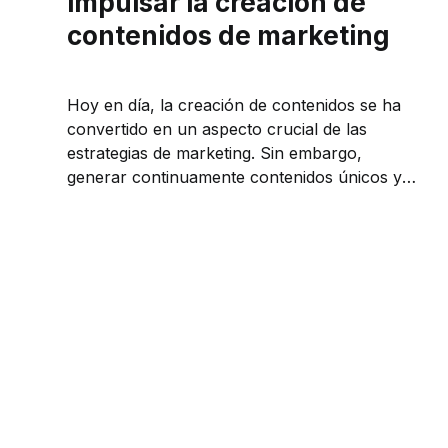
impulsar la creación de
contenidos de marketing
Hoy en día, la creación de contenidos se ha
convertido en un aspecto crucial de las
estrategias de marketing. Sin embargo,
generar continuamente contenidos únicos y
atractivos puede ser todo un reto. Las
herramientas de parafraseo se han
convertido en un recurso inestimable que
ayuda a los profesionales del marketing...